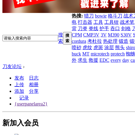
热搜:
猎刀
bowie
格斗刀
战术
电
打击器
工具
工具钳
战术笔
背
刀脊
脊线
护手
吞口
剑格
搜
CPM
CMP3V
3V
M390
S30V
搜
索
索
cordura
考杜拉
热处理
锻造
锻
喷砂
虎纹
虎斑
涂层
熊头
shir
buck
MT
microtech
protech
蜘
外
求生
救援
EDC
every
day
ca
刀友论坛
›
发布
日志
上传
相册
添加
分享
记录
{userpanelarea2}
新加入会员