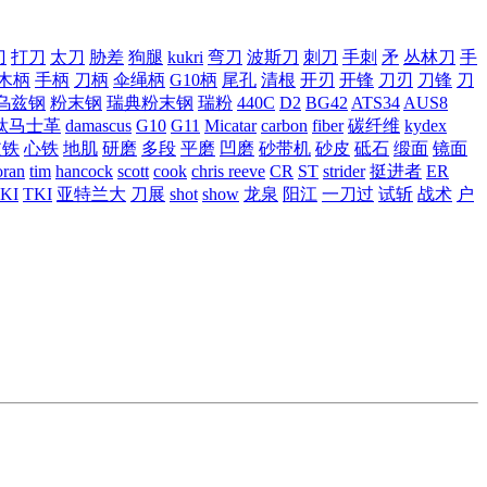
刀
打刀
太刀
胁差
狗腿
kukri
弯刀
波斯刀
刺刀
手刺
矛
丛林刀
手
木柄
手柄
刀柄
伞绳柄
G10柄
尾孔
清根
开刃
开锋
刀刃
刀锋
刀
乌兹钢
粉末钢
瑞典粉末钢
瑞粉
440C
D2
BG42
ATS34
AUS8
钛马士革
damascus
G10
G11
Micatar
carbon
fiber
碳纤维
kydex
皮铁
心铁
地肌
研磨
多段
平磨
凹磨
砂带机
砂皮
砥石
缎面
镜面
ran
tim
hancock
scott
cook
chris reeve
CR
ST
strider
挺进者
ER
KI
TKI
亚特兰大
刀展
shot
show
龙泉
阳江
一刀过
试斩
战术
户