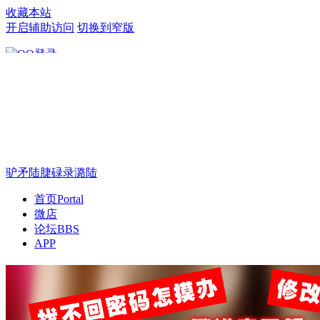
收藏本站
开启辅助访问
切换到窄版
只需一步，快速开始
驴矛陆脻碌录潞陆
首页
Portal
微店
论坛
BBS
APP