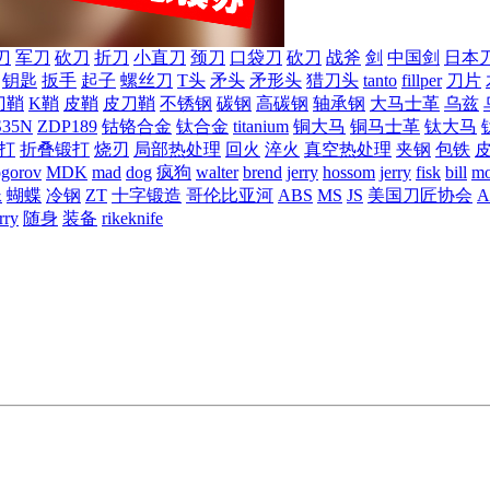
刀
军刀
砍刀
折刀
小直刀
颈刀
口袋刀
砍刀
战斧
剑
中国剑
日本
钥匙
扳手
起子
螺丝刀
T头
矛头
矛形头
猎刀头
tanto
fillper
刀片
刀鞘
K鞘
皮鞘
皮刀鞘
不锈钢
碳钢
高碳钢
轴承钢
大马士革
乌兹
S35N
ZDP189
钴铬合金
钛合金
titanium
铜大马
铜马士革
钛大马
打
折叠锻打
烧刃
局部热处理
回火
淬火
真空热处理
夹钢
包铁
ogorov
MDK
mad
dog
疯狗
walter
brend
jerry
hossom
jerry
fisk
bill
mo
蛛
蝴蝶
冷钢
ZT
十字锻造
哥伦比亚河
ABS
MS
JS
美国刀匠协会
A
rry
随身
装备
rikeknife