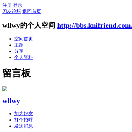
注册
登录
刀友论坛
返回首页
wllwy的个人空间
http://bbs.knifriend.com
空间首页
主题
分享
个人资料
留言板
wllwy
加为好友
打个招呼
发送消息