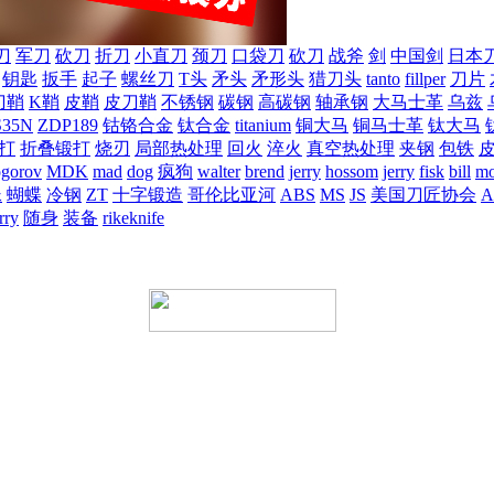
刀
军刀
砍刀
折刀
小直刀
颈刀
口袋刀
砍刀
战斧
剑
中国剑
日本
钥匙
扳手
起子
螺丝刀
T头
矛头
矛形头
猎刀头
tanto
fillper
刀片
刀鞘
K鞘
皮鞘
皮刀鞘
不锈钢
碳钢
高碳钢
轴承钢
大马士革
乌兹
S35N
ZDP189
钴铬合金
钛合金
titanium
铜大马
铜马士革
钛大马
打
折叠锻打
烧刃
局部热处理
回火
淬火
真空热处理
夹钢
包铁
ogorov
MDK
mad
dog
疯狗
walter
brend
jerry
hossom
jerry
fisk
bill
mo
蛛
蝴蝶
冷钢
ZT
十字锻造
哥伦比亚河
ABS
MS
JS
美国刀匠协会
A
rry
随身
装备
rikeknife