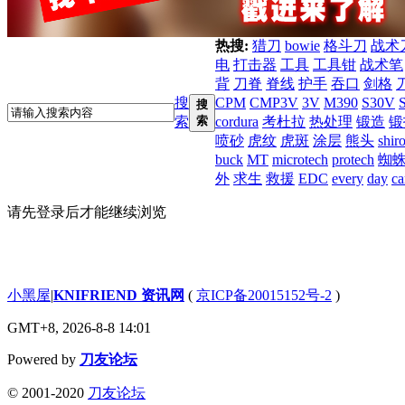
热搜:
猎刀
bowie
格斗刀
战术
电
打击器
工具
工具钳
战术笔
背
刀脊
脊线
护手
吞口
剑格
搜
CPM
CMP3V
3V
M390
S30V
搜
索
索
cordura
考杜拉
热处理
锻造
锻
喷砂
虎纹
虎斑
涂层
熊头
shir
buck
MT
microtech
protech
蜘
外
求生
救援
EDC
every
day
ca
请先登录后才能继续浏览
小黑屋
|
KNIFRIEND 资讯网
(
京ICP备20015152号-2
)
GMT+8, 2026-8-8 14:01
Powered by
刀友论坛
© 2001-2020
刀友论坛