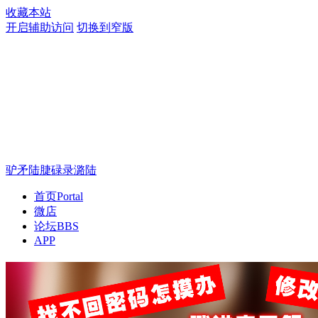
收藏本站
开启辅助访问
切换到窄版
驴矛陆脻碌录潞陆
首页
Portal
微店
论坛
BBS
APP