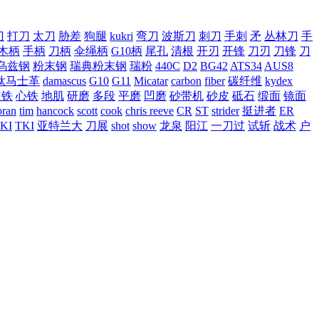
刀
打刀
太刀
胁差
狗腿
kukri
弯刀
波斯刀
刺刀
手刺
矛
丛林刀
手
木柄
手柄
刀柄
伞绳柄
G10柄
尾孔
清根
开刃
开锋
刀刃
刀锋
刀
乌兹钢
粉末钢
瑞典粉末钢
瑞粉
440C
D2
BG42
ATS34
AUS8
钛马士革
damascus
G10
G11
Micatar
carbon
fiber
碳纤维
kydex
皮铁
心铁
地肌
研磨
多段
平磨
凹磨
砂带机
砂皮
砥石
缎面
镜面
ran
tim
hancock
scott
cook
chris reeve
CR
ST
strider
挺进者
ER
KI
TKI
亚特兰大
刀展
shot
show
龙泉
阳江
一刀过
试斩
战术
户