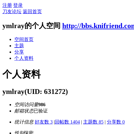
注册
登录
刀友论坛
返回首页
ymlray的个人空间
http://bbs.knifriend.c
空间首页
主题
分享
个人资料
个人资料
ymlray
(UID: 631272)
空间访问量
986
邮箱状态
已验证
统计信息
好友数 3
|
回帖数 1404
|
主题数 85
|
分享数 0
性别
保密