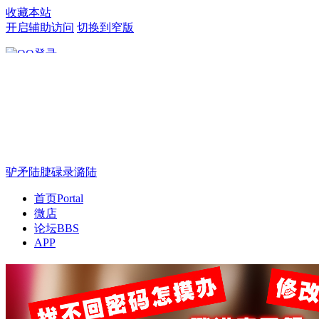
收藏本站
开启辅助访问
切换到窄版
只需一步，快速开始
驴矛陆脻碌录潞陆
首页
Portal
微店
论坛
BBS
APP