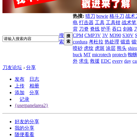
热搜:
猎刀
bowie
格斗刀
战术
电
打击器
工具
工具钳
战术笔
背
刀脊
脊线
护手
吞口
剑格
搜
CPM
CMP3V
3V
M390
S30V
搜
索
索
cordura
考杜拉
热处理
锻造
锻
喷砂
虎纹
虎斑
涂层
熊头
shir
buck
MT
microtech
protech
蜘
外
求生
救援
EDC
every
day
ca
刀友论坛
›
分享
发布
日志
上传
相册
添加
分享
记录
{userpanelarea2}
好友的分享
我的分享
随便看看