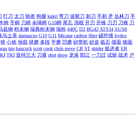
刀
打刀
太刀
胁差
狗腿
kukri
弯刀
波斯刀
刺刀
手刺
矛
丛林刀
手
木柄
手柄
刀柄
伞绳柄
G10柄
尾孔
清根
开刃
开锋
刀刃
刀锋
刀
乌兹钢
粉末钢
瑞典粉末钢
瑞粉
440C
D2
BG42
ATS34
AUS8
钛马士革
damascus
G10
G11
Micatar
carbon
fiber
碳纤维
kydex
皮铁
心铁
地肌
研磨
多段
平磨
凹磨
砂带机
砂皮
砥石
缎面
镜面
ran
tim
hancock
scott
cook
chris reeve
CR
ST
strider
挺进者
ER
KI
TKI
亚特兰大
刀展
shot
show
龙泉
阳江
一刀过
试斩
战术
户