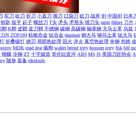
刀
军刀
砍刀
折刀
小直刀
颈刀
口袋刀
砍刀
战斧
剑
中国剑
日本
钥匙
扳手
起子
螺丝刀
T头
矛头
矛形头
猎刀头
tanto
fillper
刀片
刀鞘
K鞘
皮鞘
皮刀鞘
不锈钢
碳钢
高碳钢
轴承钢
大马士革
乌兹
S35N
ZDP189
钴铬合金
钛合金
titanium
铜大马
铜马士革
钛大马
打
折叠锻打
烧刃
局部热处理
回火
淬火
真空热处理
夹钢
包铁
ogorov
MDK
mad
dog
疯狗
walter
brend
jerry
hossom
jerry
fisk
bill
mo
蛛
蝴蝶
冷钢
ZT
十字锻造
哥伦比亚河
ABS
MS
JS
美国刀匠协会
A
rry
随身
装备
rikeknife