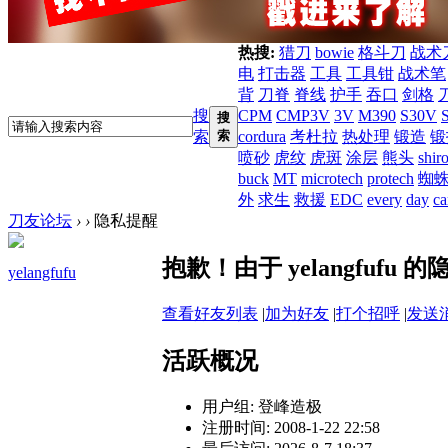
热搜:
猎刀
bowie
格斗刀
战术
电
打击器
工具
工具钳
战术笔
背
刀脊
脊线
护手
吞口
剑格
搜
CPM
CMP3V
3V
M390
S30V
搜
索
索
cordura
考杜拉
热处理
锻造
锻
喷砂
虎纹
虎斑
涂层
熊头
shir
buck
MT
microtech
protech
蜘
外
求生
救援
EDC
every
day
ca
刀友论坛
›
›
隐私提醒
抱歉！由于 yelangfuf
yelangfufu
查看好友列表
|
加为好友
|
打个招呼
|
发送
活跃概况
用户组:
登峰造极
注册时间: 2008-1-22 22:58