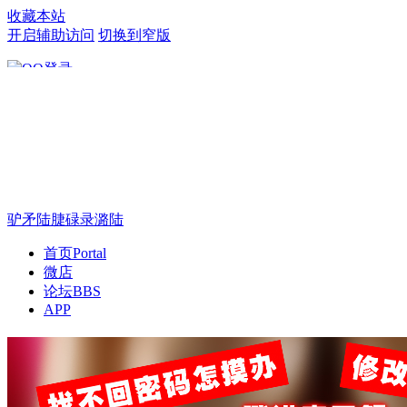
收藏本站
开启辅助访问
切换到窄版
只需一步，快速开始
驴矛陆脻碌录潞陆
首页
Portal
微店
论坛
BBS
APP