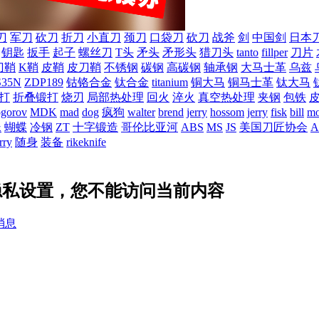
刀
军刀
砍刀
折刀
小直刀
颈刀
口袋刀
砍刀
战斧
剑
中国剑
日本
钥匙
扳手
起子
螺丝刀
T头
矛头
矛形头
猎刀头
tanto
fillper
刀片
刀鞘
K鞘
皮鞘
皮刀鞘
不锈钢
碳钢
高碳钢
轴承钢
大马士革
乌兹
S35N
ZDP189
钴铬合金
钛合金
titanium
铜大马
铜马士革
钛大马
打
折叠锻打
烧刃
局部热处理
回火
淬火
真空热处理
夹钢
包铁
ogorov
MDK
mad
dog
疯狗
walter
brend
jerry
hossom
jerry
fisk
bill
mo
蛛
蝴蝶
冷钢
ZT
十字锻造
哥伦比亚河
ABS
MS
JS
美国刀匠协会
A
rry
随身
装备
rikeknife
u 的隐私设置，您不能访问当前内容
消息