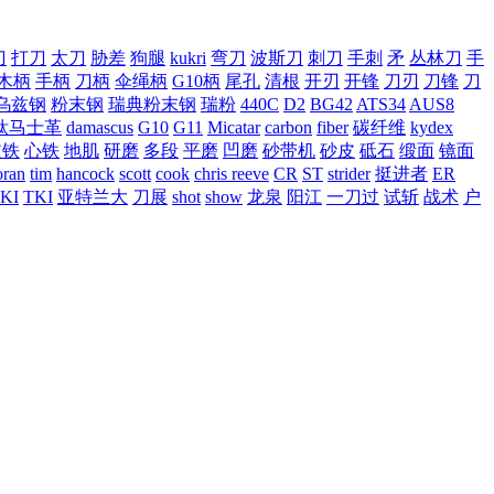
刀
打刀
太刀
胁差
狗腿
kukri
弯刀
波斯刀
刺刀
手刺
矛
丛林刀
手
木柄
手柄
刀柄
伞绳柄
G10柄
尾孔
清根
开刃
开锋
刀刃
刀锋
刀
乌兹钢
粉末钢
瑞典粉末钢
瑞粉
440C
D2
BG42
ATS34
AUS8
钛马士革
damascus
G10
G11
Micatar
carbon
fiber
碳纤维
kydex
皮铁
心铁
地肌
研磨
多段
平磨
凹磨
砂带机
砂皮
砥石
缎面
镜面
ran
tim
hancock
scott
cook
chris reeve
CR
ST
strider
挺进者
ER
KI
TKI
亚特兰大
刀展
shot
show
龙泉
阳江
一刀过
试斩
战术
户