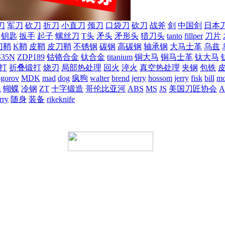
刀
军刀
砍刀
折刀
小直刀
颈刀
口袋刀
砍刀
战斧
剑
中国剑
日本
钥匙
扳手
起子
螺丝刀
T头
矛头
矛形头
猎刀头
tanto
fillper
刀片
刀鞘
K鞘
皮鞘
皮刀鞘
不锈钢
碳钢
高碳钢
轴承钢
大马士革
乌兹
S35N
ZDP189
钴铬合金
钛合金
titanium
铜大马
铜马士革
钛大马
打
折叠锻打
烧刃
局部热处理
回火
淬火
真空热处理
夹钢
包铁
ogorov
MDK
mad
dog
疯狗
walter
brend
jerry
hossom
jerry
fisk
bill
mo
蛛
蝴蝶
冷钢
ZT
十字锻造
哥伦比亚河
ABS
MS
JS
美国刀匠协会
A
rry
随身
装备
rikeknife