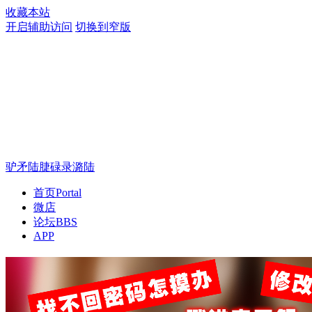
收藏本站
开启辅助访问
切换到窄版
驴矛陆脻碌录潞陆
首页
Portal
微店
论坛
BBS
APP