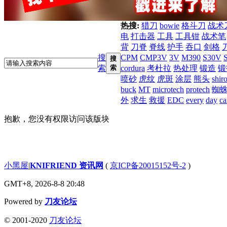
热搜:
猎刀
bowie
格斗刀
战术
电
打击器
工具
工具钳
战术笔
背
刀脊
脊线
护手
吞口
剑格
搜
CPM
CMP3V
3V
M390
S30V
搜
索
索
cordura
考杜拉
热处理
锻造
锻
喷砂
虎纹
虎斑
涂层
熊头
shir
buck
MT
microtech
protech
蜘
外
求生
救援
EDC
every
day
ca
抱歉，您没有权限访问该版块
小黑屋
|
KNIFRIEND 资讯网
(
京ICP备20015152号-2
)
GMT+8, 2026-8-8 20:48
Powered by
刀友论坛
© 2001-2020
刀友论坛