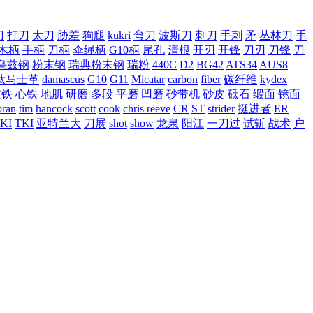
刀
打刀
太刀
胁差
狗腿
kukri
弯刀
波斯刀
刺刀
手刺
矛
丛林刀
手
木柄
手柄
刀柄
伞绳柄
G10柄
尾孔
清根
开刃
开锋
刀刃
刀锋
刀
乌兹钢
粉末钢
瑞典粉末钢
瑞粉
440C
D2
BG42
ATS34
AUS8
钛马士革
damascus
G10
G11
Micatar
carbon
fiber
碳纤维
kydex
皮铁
心铁
地肌
研磨
多段
平磨
凹磨
砂带机
砂皮
砥石
缎面
镜面
ran
tim
hancock
scott
cook
chris reeve
CR
ST
strider
挺进者
ER
KI
TKI
亚特兰大
刀展
shot
show
龙泉
阳江
一刀过
试斩
战术
户