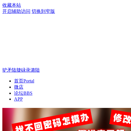
收藏本站
开启辅助访问
切换到窄版
驴矛陆脻碌录潞陆
首页
Portal
微店
论坛
BBS
APP