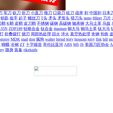
刀
军刀
砍刀
折刀
小直刀
颈刀
口袋刀
砍刀
战斧
剑
中国剑
日本
钥匙
扳手
起子
螺丝刀
T头
矛头
矛形头
猎刀头
tanto
fillper
刀片
刀鞘
K鞘
皮鞘
皮刀鞘
不锈钢
碳钢
高碳钢
轴承钢
大马士革
乌兹
S35N
ZDP189
钴铬合金
钛合金
titanium
铜大马
铜马士革
钛大马
打
折叠锻打
烧刃
局部热处理
回火
淬火
真空热处理
夹钢
包铁
ogorov
MDK
mad
dog
疯狗
walter
brend
jerry
hossom
jerry
fisk
bill
mo
蛛
蝴蝶
冷钢
ZT
十字锻造
哥伦比亚河
ABS
MS
JS
美国刀匠协会
A
rry
随身
装备
rikeknife