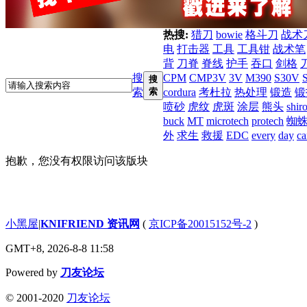
热搜:
猎刀
bowie
格斗刀
战术
电
打击器
工具
工具钳
战术笔
背
刀脊
脊线
护手
吞口
剑格
搜
CPM
CMP3V
3V
M390
S30V
搜
索
索
cordura
考杜拉
热处理
锻造
锻
喷砂
虎纹
虎斑
涂层
熊头
shir
buck
MT
microtech
protech
蜘
外
求生
救援
EDC
every
day
ca
抱歉，您没有权限访问该版块
小黑屋
|
KNIFRIEND 资讯网
(
京ICP备20015152号-2
)
GMT+8, 2026-8-8 11:58
Powered by
刀友论坛
© 2001-2020
刀友论坛