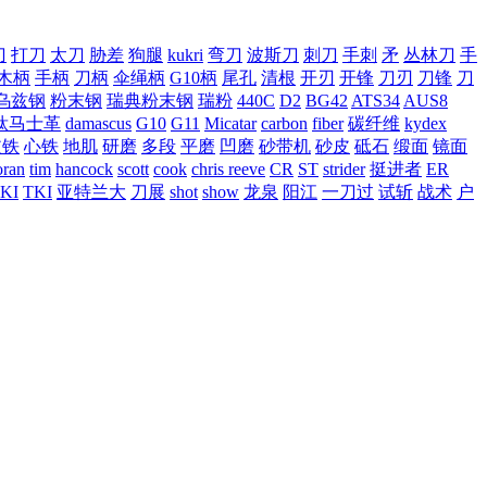
刀
打刀
太刀
胁差
狗腿
kukri
弯刀
波斯刀
刺刀
手刺
矛
丛林刀
手
木柄
手柄
刀柄
伞绳柄
G10柄
尾孔
清根
开刃
开锋
刀刃
刀锋
刀
乌兹钢
粉末钢
瑞典粉末钢
瑞粉
440C
D2
BG42
ATS34
AUS8
钛马士革
damascus
G10
G11
Micatar
carbon
fiber
碳纤维
kydex
皮铁
心铁
地肌
研磨
多段
平磨
凹磨
砂带机
砂皮
砥石
缎面
镜面
ran
tim
hancock
scott
cook
chris reeve
CR
ST
strider
挺进者
ER
KI
TKI
亚特兰大
刀展
shot
show
龙泉
阳江
一刀过
试斩
战术
户