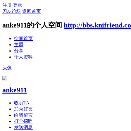
注册
登录
刀友论坛
返回首页
anke911的个人空间
http://bbs.knifriend.
空间首页
主题
分享
个人资料
头像
anke911
收听TA
加为好友
给我留言
打个招呼
发送消息