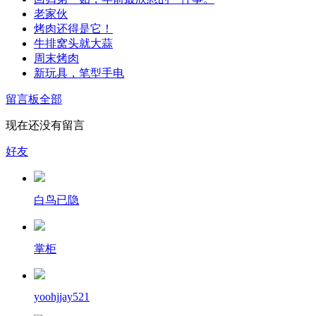
老家伙
烤肉还得是它！
牛排窝头就大蒜
周末烤肉
新玩具，笔型手电
留言板
全部
现在还没有留言
好友
白鸟已隐
掌柜
yoohjjay521