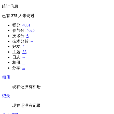
统计信息
已有
275
人来访过
积分:
4031
参与分:
4025
技术分:
6
技术分转:
--
好友:
4
主题:
33
日志:
--
相册:
--
分享:
--
相册
现在还没有相册
记录
现在还没有记录