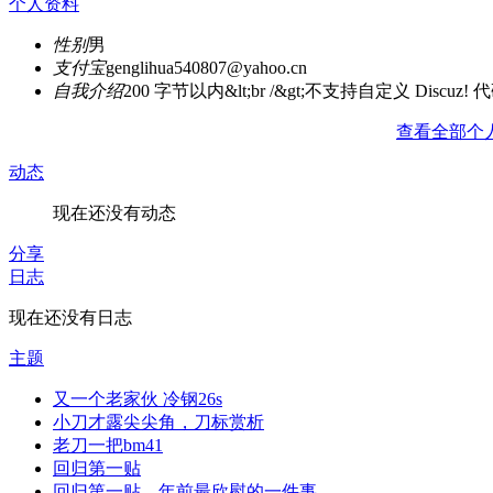
个人资料
性别
男
支付宝
genglihua540807@yahoo.cn
自我介绍
200 字节以内&lt;br /&gt;不支持自定义 Discuz! 
查看全部个
动态
现在还没有动态
分享
日志
现在还没有日志
主题
又一个老家伙 冷钢26s
小刀才露尖尖角，刀标赏析
老刀一把bm41
回归第一贴
回归第一贴，年前最欣慰的一件事。