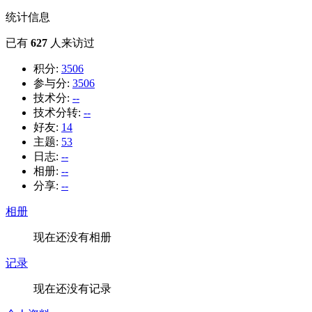
统计信息
已有
627
人来访过
积分:
3506
参与分:
3506
技术分:
--
技术分转:
--
好友:
14
主题:
53
日志:
--
相册:
--
分享:
--
相册
现在还没有相册
记录
现在还没有记录