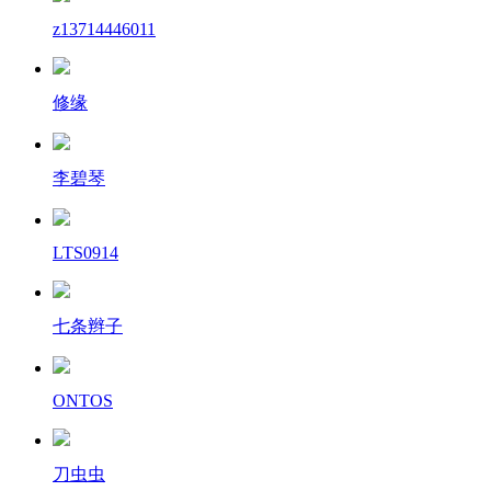
z13714446011
修缘
李碧琴
LTS0914
七条辫子
ONTOS
刀虫虫