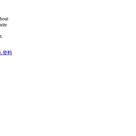
about
rite
r,
人资料