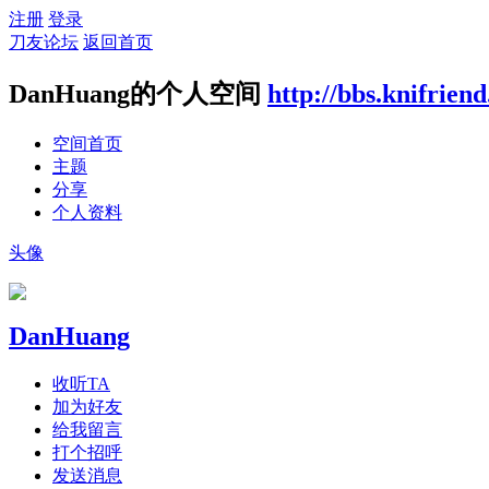
注册
登录
刀友论坛
返回首页
DanHuang的个人空间
http://bbs.knifrien
空间首页
主题
分享
个人资料
头像
DanHuang
收听TA
加为好友
给我留言
打个招呼
发送消息