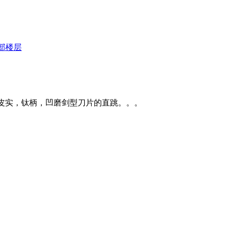
部楼层
皮实，钛柄，凹磨剑型刀片的直跳。。。