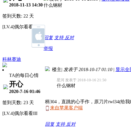
2018-11-13 14:30
什么钢材
签到天数: 22 天
[LV.4]偶尔看看III
回复
支持
反对
举报
科林赛迪
楼主
|
发表于 2018-10-17 01:10
|
显示全
TA的每日心情
星河 发表于 2018-10-16 21:50
开心
什么钢材
2020-7-16 01:46
柄304，直跳的心手作，原刀片rwl34(给我
签到天数: 23 天
来自苹果客户端
[LV.4]偶尔看看III
回复
支持
反对