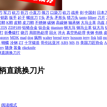
刀
军刀
砍刀
折刀
小直刀
颈刀
口袋刀
砍刀
战斧
剑
中国剑
日本
钥匙
扳手
起子
螺丝刀
T头
矛头
矛形头
猎刀头
tanto
fillper
刀片
刀鞘
K鞘
皮鞘
皮刀鞘
不锈钢
碳钢
高碳钢
轴承钢
大马士革
乌兹
S35N
ZDP189
钴铬合金
钛合金
titanium
铜大马
铜马士革
钛大马
打
折叠锻打
烧刃
局部热处理
回火
淬火
真空热处理
夹钢
包铁
ogorov
MDK
mad
dog
疯狗
walter
brend
jerry
hossom
jerry
fisk
bill
mo
蛛
蝴蝶
冷钢
ZT
十字锻造
哥伦比亚河
ABS
MS
JS
美国刀匠协会
A
rry
随身
装备
rikeknife
柄直跳换刀片
柄直跳换刀片
|
阅读模式