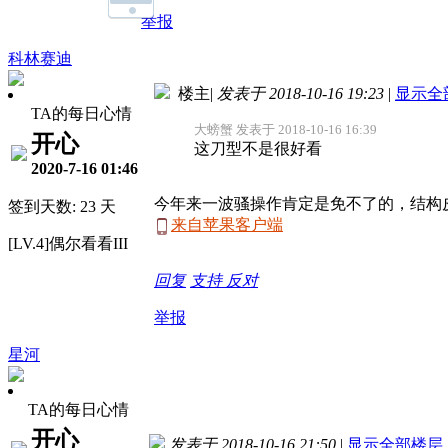
举报
科林赛迪
楼主
|
发表于 2018-10-16 19:23
|
显示全
TA的每日心情
大螃蟹 发表于 2018-10-16 16:39
开心
这刀型不是很好看
2020-7-16 01:46
今年来一波骚操作肯定是免不了的，结构
签到天数: 23 天
来自苹果客户端
[LV.4]偶尔看看III
回复
支持
反对
举报
星河
TA的每日心情
开心
发表于 2018-10-16 21:50
|
显示全部楼层