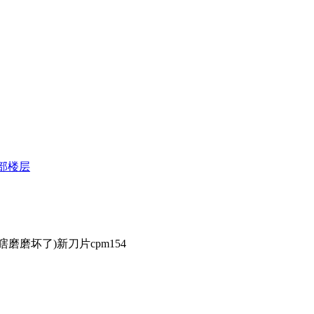
部楼层
瞎磨磨坏了)新刀片cpm154