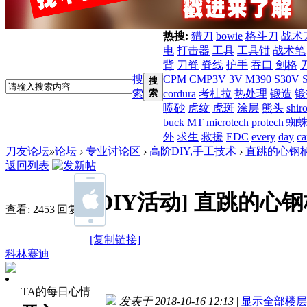
热搜:
猎刀
bowie
格斗刀
战术
电
打击器
工具
工具钳
战术笔
背
刀脊
脊线
护手
吞口
剑格
搜
CPM
CMP3V
3V
M390
S30V
搜
索
索
cordura
考杜拉
热处理
锻造
锻
喷砂
虎纹
虎斑
涂层
熊头
shir
buck
MT
microtech
protech
蜘
外
求生
救援
EDC
every
day
ca
刀友论坛
»
论坛
›
专业讨论区
›
高阶DIY,手工技术
›
直跳的心钢
返回列表
[DIY活动]
直跳的心钢
查看:
2453
|
回复:
7
[复制链接]
科林赛迪
TA的每日心情
发表于 2018-10-16 12:13
|
显示全部楼层