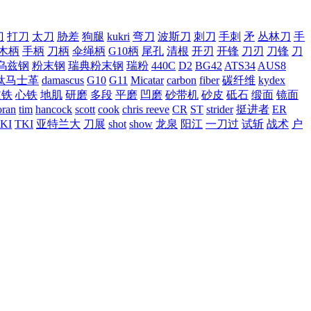
刀
打刀
太刀
胁差
狗腿
kukri
弯刀
波斯刀
刺刀
手刺
矛
丛林刀
手
木柄
手柄
刀柄
伞绳柄
G10柄
尾孔
清根
开刃
开锋
刀刃
刀锋
刀
乌兹钢
粉末钢
瑞典粉末钢
瑞粉
440C
D2
BG42
ATS34
AUS8
钛马士革
damascus
G10
G11
Micatar
carbon
fiber
碳纤维
kydex
皮铁
心铁
地肌
研磨
多段
平磨
凹磨
砂带机
砂皮
砥石
缎面
镜面
ran
tim
hancock
scott
cook
chris reeve
CR
ST
strider
挺进者
ER
KI
TKI
亚特兰大
刀展
shot
show
龙泉
阳江
一刀过
试斩
战术
户