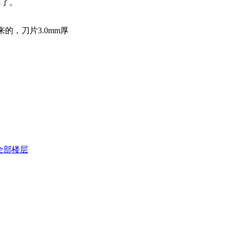
薄了。
的，刀片3.0mm厚
全部楼层