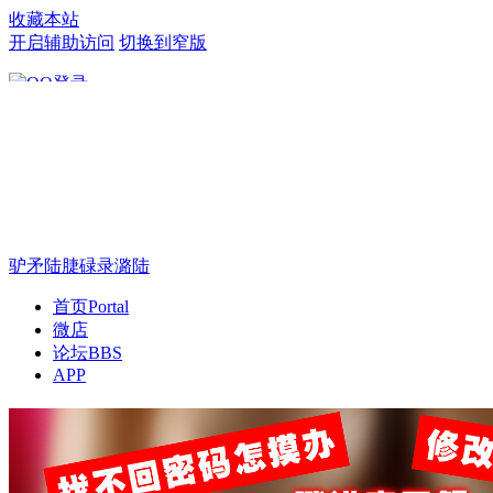
收藏本站
开启辅助访问
切换到窄版
只需一步，快速开始
驴矛陆脻碌录潞陆
首页
Portal
微店
论坛
BBS
APP