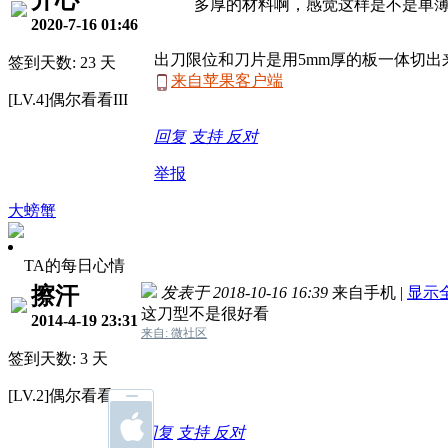
开心
多厚的材料啊，感觉这样是不是单
2020-7-16 01:46
出刀限位和刀片是用5mm厚的板一体切出来
签到天数: 23 天
来自苹果客户端
[LV.4]偶尔看看III
回复
支持
反对
举报
大螃蟹
TA的每日心情
擦汗
发表于 2018-10-16 16:39
来自手机
|
显示
这刀型不是很好看
2014-4-19 23:31
来自: 微社区
签到天数: 3 天
[LV.2]偶尔看看I
回复
支持
反对