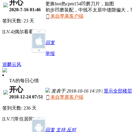
开心
更换bos热cpm154凹磨刀片，如图
2020-7-16 01:46
初步凹磨装配，中线不太居中缝隙偏大，
来自苹果客户端
签到天数: 23 天
[LV.4]偶尔看看III
回复
举报
巡麟云风
TA的每日心情
开心
发表于 2018-10-16 14:19
|
显示全部楼层
2018-12-24 07:51
来自苹果客户端
签到天数: 236 天
[LV.7]常住居民III
回复
支持
反对