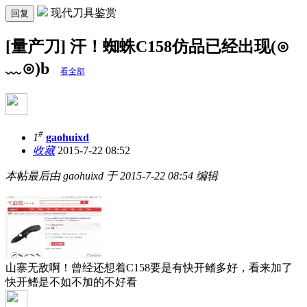
现代刀具鉴赏
回复
[量产刀] 汗！蜘蛛C158仿品已经出现(⊙
﹏⊙)b
看全部
#
1
gaohuixd
收藏
2015-7-22 08:52
本帖最后由 gaohuixd 于 2015-7-22 08:54 编辑
山寨无敌啊！曾经还想着C158要是有快开鳍多好，看来加了
快开鳍是不如不加的不好看