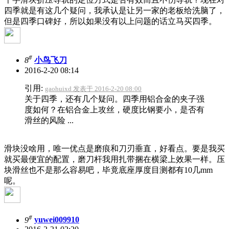
四季就是有这几个疑问，我承认是让另一家的老板给洗脑了，
但是四季口碑好，所以如果没有以上问题的话立马买四季。
#
8
小鸟飞刀
2016-2-20 08:14
引用:
gaohuixd 发表于 2016-2-20 08:00
关于四季，还有几个疑问。四季用铝合金的夹子强
度如何？在铝合金上攻丝，硬度比钢要小，是否有
滑丝的风险 ...
滑块没啥用，唯一优点是磨痕和刀刃垂直，好看点。要是我买
就买最便宜的配置，磨刀杆我用扎带捆在横梁上效果一样。压
块滑丝也不是那么容易吧，毕竟底座厚度目测都有10几mm
呢。
#
9
yuwei009910