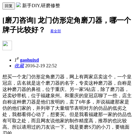
新手DIY,研磨修整
回复
[磨刀咨询] 龙门仿形定角磨刀器，哪一个
牌子比较好？
看全部
#
1
gaohuixd
收藏
2016-2-19 22:52
想买一个龙门仿形定角磨刀器，网上有两家店卖这个，一个皇
冠店，店名就是这个磨刀器的名字，专卖这种磨刀器，自称是
这种磨刀器的鼻祖，位于重庆。另一家5钻店，除了磨刀器，
还卖砂带机，位于福建泉州。和重庆的皇冠店聊了一些，店主
自称这种磨刀器是他们发明的，卖了6年多，并说福建那家是
仿的他们家的，并列举了大量细节表明对方的仿品的低劣之
处，我都看得心动了，想要买。但是我看福建那一家的仿品也
有可取之处，而且网友说他家的制作精度高，推荐的也比较
高。所以请用过的刀友说一下。我是要磨S刃的小刀，要镜面
刃的。