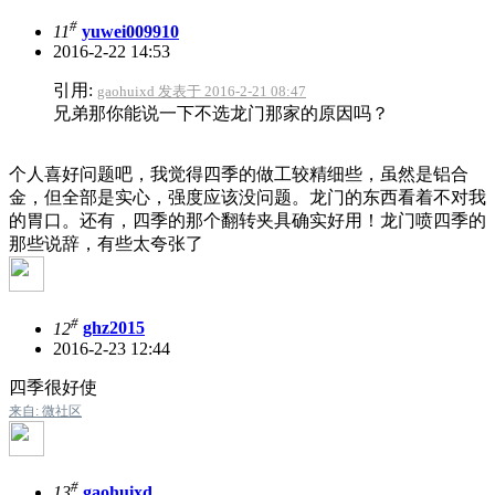
#
11
yuwei009910
2016-2-22 14:53
引用:
gaohuixd 发表于 2016-2-21 08:47
兄弟那你能说一下不选龙门那家的原因吗？
个人喜好问题吧，我觉得四季的做工较精细些，虽然是铝合
金，但全部是实心，强度应该没问题。龙门的东西看着不对我
的胃口。还有，四季的那个翻转夹具确实好用！龙门喷四季的
那些说辞，有些太夸张了
#
12
ghz2015
2016-2-23 12:44
四季很好使
来自: 微社区
#
13
gaohuixd