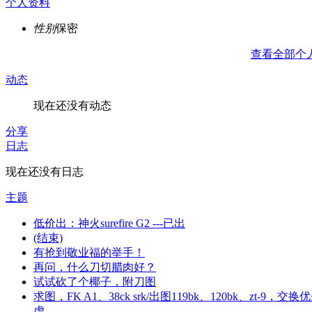
个人资料
性别
保密
查看全部个
动态
现在还没有动态
分享
日志
现在还没有日志
主题
低价出：神火surefire G2 ---已出
(结束)
有抢到敬业福的举手！
再问，什么刀切腊肉好？
试试砍了个椰子，附刀图
求图，FK A1、38ck srk/出图119bk、120bk、zt-9，交换
虑