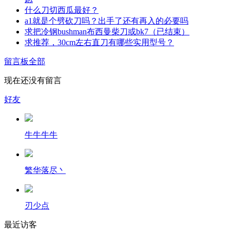
什么刀切西瓜最好？
a1就是个劈砍刀吗？出手了还有再入的必要吗
求把冷钢bushman布西曼柴刀或bk7（已结束）
求推荐，30cm左右直刀有哪些实用型号？
留言板
全部
现在还没有留言
好友
牛牛牛牛
繁华落尽丶
刃少点
最近访客