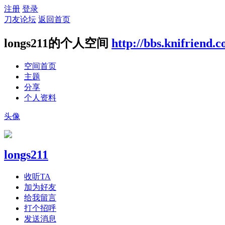
注册
登录
刀友论坛
返回首页
longs211的个人空间
http://bbs.knifriend.
空间首页
主题
分享
个人资料
头像
longs211
收听TA
加为好友
给我留言
打个招呼
发送消息