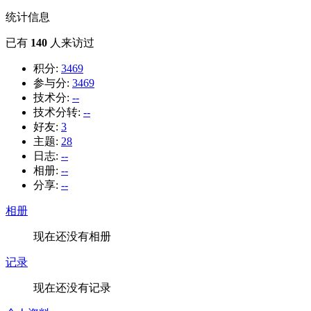
统计信息
已有
140
人来访过
积分:
3469
参与分:
3469
技术分:
--
技术分转:
--
好友:
3
主题:
28
日志:
--
相册:
--
分享:
--
相册
现在还没有相册
记录
现在还没有记录