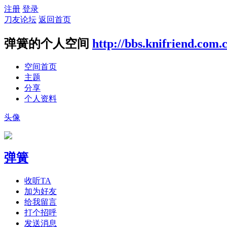
注册
登录
刀友论坛
返回首页
弹簧的个人空间
http://bbs.knifriend.com.
空间首页
主题
分享
个人资料
头像
弹簧
收听TA
加为好友
给我留言
打个招呼
发送消息