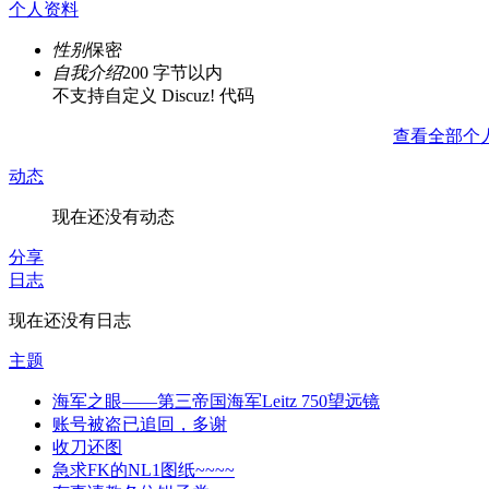
个人资料
性别
保密
自我介绍
200 字节以内
不支持自定义 Discuz! 代码
查看全部个
动态
现在还没有动态
分享
日志
现在还没有日志
主题
海军之眼——第三帝国海军Leitz 750望远镜
账号被盗已追回，多谢
收刀还图
急求FK的NL1图纸~~~~