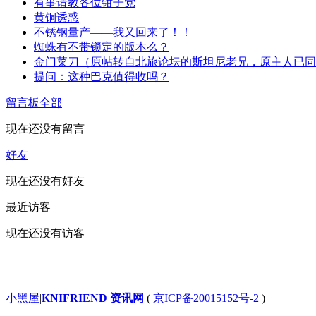
有事请教各位钳子党
黄铜诱惑
不锈钢量产——我又回来了！！
蜘蛛有不带锁定的版本么？
金门菜刀（原帖转自北旅论坛的斯坦尼老兄，原主人已同
提问：这种巴克值得收吗？
留言板
全部
现在还没有留言
好友
现在还没有好友
最近访客
现在还没有访客
小黑屋
|
KNIFRIEND 资讯网
(
京ICP备20015152号-2
)