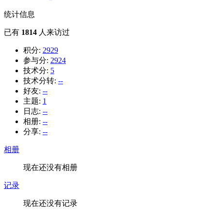
统计信息
已有
1814
人来访过
积分:
2929
参与分:
2924
技术分:
5
技术分转:
--
好友:
--
主题:
1
日志:
--
相册:
--
分享:
--
相册
现在还没有相册
记录
现在还没有记录