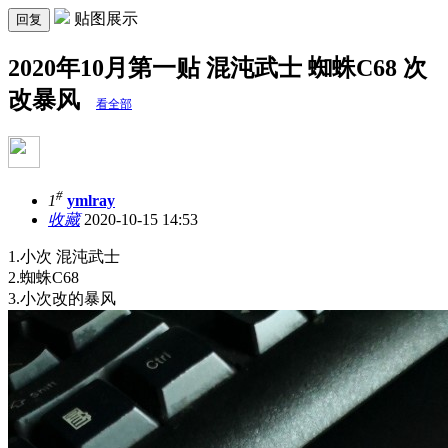
贴图展示
回复
2020年10月第一贴 混沌武士 蜘蛛C68 次
改暴风
看全部
#
1
ymlray
收藏
2020-10-15 14:53
1.小次 混沌武士
2.蜘蛛C68
3.小次改的暴风